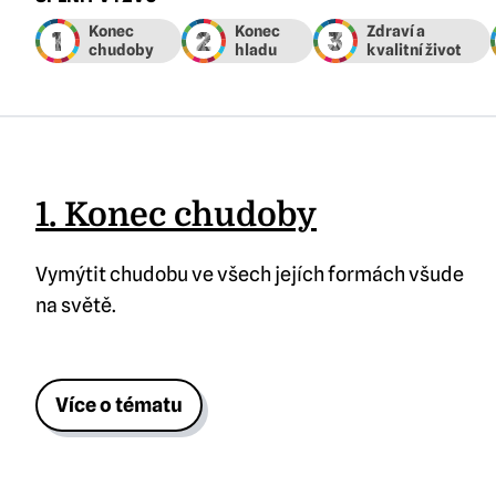
1
2
3
1. Konec chudoby
Vymýtit chudobu ve všech jejích formách všude
na světě.
Více o tématu