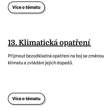
Více o tématu
13. Klimatická opatření
Přijmout bezodkladná opatření na boj se změnou
klimatu a zvládání jejich dopadů.
Více o tématu