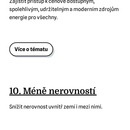
Zajistit přístup k cenově dostupným,
spolehlivým, udržitelným a moderním zdrojům
energie pro všechny.
Více o tématu
10. Méně nerovností
Snížit nerovnost uvnitř zemí i mezi nimi.