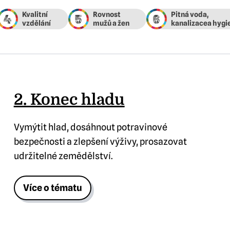
4
5
6
2. Konec hladu
Vymýtit hlad, dosáhnout potravinové
bezpečnosti a zlepšení výživy, prosazovat
udržitelné zemědělství.
Více o tématu