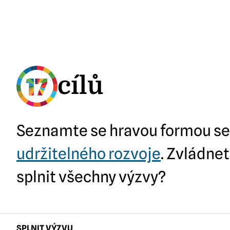
17
17
cílů
Seznamte se hravou formou s
udržitelného rozvoje
. Zvládne
splnit všechny výzvy?
SPLNIT VÝZVU