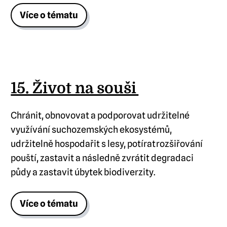
Více o tématu
15. Život na souši
Chránit, obnovovat a podporovat udržitelné
využívání suchozemských ekosystémů,
udržitelně hospodařit s lesy, potírat rozšiřování
pouští, zastavit a následně zvrátit degradaci
půdy a zastavit úbytek biodiverzity.
Více o tématu